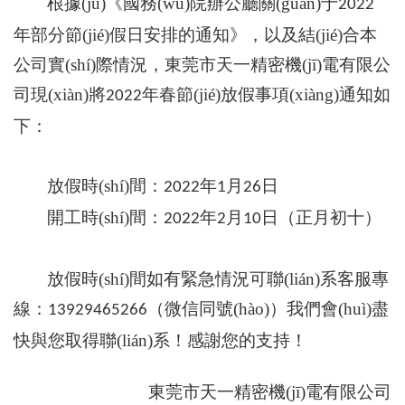
根據(jù)《國務(wù)院辦公廳關(guān)于
2022
年部分節(jié)假日安排的通知》，以及結(jié)合本
公司實(shí)際情況，
東莞市天一精密機(jī)電有限公
司
現(xiàn)將
年春節(jié)放假事項(xiàng)通知如
2022
下：
放假時(shí)間：
年
月
日
2022
1
26
開工時(shí)間：
年
月
日（正月初十）
2022
2
10
放假時(shí)間如有緊急情況可聯(lián)系客服專
線：
（微信同號(hào)）我們會(huì)盡
13929465266
快與您取得聯(lián)系！感謝您的支持！
東莞市天一精密機(jī)電有限公司