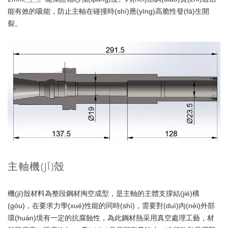
能有效的吸能，防止主軸在碰撞時(shí)應(yīng)高脆性發(fā)生開
裂。
主軸機(JĪ)殼
機(jī)殼材料為整段鋼材掏空成型，是主軸的主體支撐結(jié)構
(gòu)，在要求力學(xué)性能的同時(shí)，需要對(duì)內(nèi)外部
環(huán)境有一定的抗腐蝕性，為此鋼材熱采用真空處理工藝，材